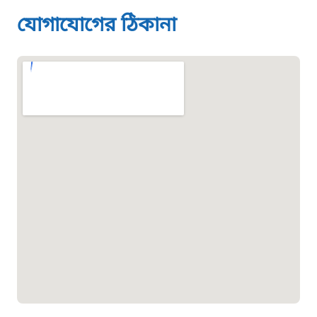
১৬১০৯
যোগাযোগের ঠিকানা
বাংলাদেশ কর্মচারী কল্যাণ বোর্ড হটলাইন
০১৯০৮৮৮৮৮৮৮
মাদকদ্রব্য নিয়ন্ত্রণ হটলাইন
১৬১১৩
জরুরী অভ্যন্তরীণ নৌ-পরিবহন হটলাইন
১৬৪৪৫
পাসপোর্ট বাতায়ন হটলাইন
১৬১৭১