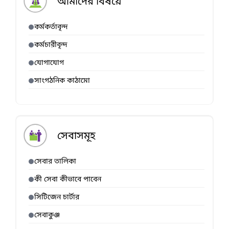
আমাদের বিষয়ে
সেবা বাতায়ন
হতে গ্রহণ করুন।
কর্মকর্তাবৃন্দ
কর্মচারীবৃন্দ
যোগাযোগ
সাংগঠনিক কাঠামো
সেবাসমূহ
সেবার তালিকা
কী সেবা কীভাবে পাবেন
সিটিজেন চার্টার
সেবাকুঞ্জ