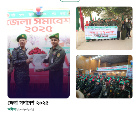
১০৬
দুদক
১০২
দুর্যোগের আগাম বার্তা
১৬১২২
স্মার্ট ভূমি সেবা
জেলা সমাবেশ ২০২৫
১০৯৮
অফিস
২২-০২-২০২৫
শিশু সহায়তা লাইন