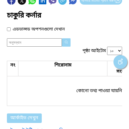
আপনার মতামত প্রদান করুন
চাকুরি কর্নার
এডভান্সড অপশনগুলো দেখান
পৃষ্ঠা আইটেম
নং
শিরোনাম
পিডিএ
সংযুক্ত
কোনো তথ্য পাওয়া যায়নি।
আর্কাইভ দেখুন