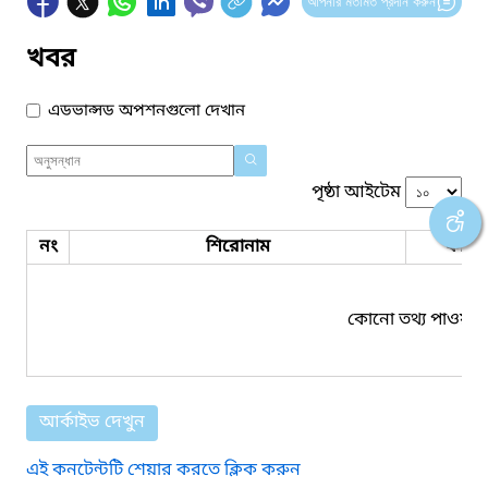
আপনার মতামত প্রদান করুন
খবর
এডভান্সড অপশনগুলো দেখান
পৃষ্ঠা আইটেম
নং
শিরোনাম
ফাইল
কোনো তথ্য পাওয়া য
আর্কাইভ দেখুন
এই কনটেন্টটি শেয়ার করতে ক্লিক করুন