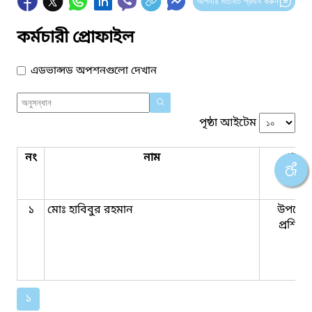
আপনার মতামত প্রদান করুন
কর্মচারী প্রোফাইল
এডভান্সড অপশনগুলো দেখান
পৃষ্ঠা আইটেম
নং
নাম
পদবি
১
মোঃ হাবিবুর রহমান
উপজেল
প্রশিক্
১